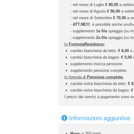
- nel mese di Luglio
€
80,00
a settima
- nel mese di Agosto
€
90,00
a settim
- nel mese di Settembre
€
70,00
a se
-
ATT.NE!!!
: è possibile anche usufrui
- supplemento
1a
fila
spiaggia (su ric
- supplemento
2a
fila
spiaggia (su ric
In
Formula
Residence:
cambio biancheria da letto:
€
8,00
a c
cambio biancheria da bagno:
€ 5,00
a
supplemento mezza pensione;
supplemento pensione completa.
In formula di
Pensione completa
:
cambio extra biancheria da letto:
€
8
cambio extra biancheria da bagno:
€
I prezzi dei servizi a pagamento sono ind
Informazioni aggiuntive
Mare:
a 250 metri.