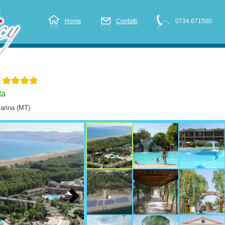
Home
Contatti
0734.671500
s
ta
arina (MT)