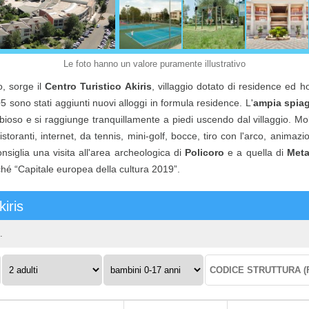
Le foto hanno un valore puramente illustrativo
o, sorge il
Centro Turistico Akiris
, villaggio dotato di residence ed h
ono stati aggiunti nuovi alloggi in formula residence. L'
ampia spia
ioso e si raggiunge tranquillamente a piedi uscendo dal villaggio. Mo
storanti, internet, da tennis, mini-golf, bocce, tiro con l'arco, animazi
nsiglia una visita all'area archeologica di
Policoro
e a quella di
Met
ché “Capitale europea della cultura 2019”.
kiris
.
Adulti:
Bambini
Codice
0-
struttura:
17
anni: