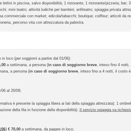
lettini in piscina, salvo disponibilità; 1 ristorante; 1 ristorante/pizzeria; bar; 
chi; mini teatro; attività ludiche per bambini; anfiteatro; spiaggia privata attre
rea commerciale con market; edicola/tabacchi; boutique; coiffeur; articoli da re
roneria, percorso vita con attrezzatura da palestra.
 in loco (per soggiorni a partire dal 01/06):
,00
a settimana, a persona (
in caso di soggiorno breve
, inteso fino 4 notti,
mana, a persona (
in caso di soggiorno breve
, inteso fino a 4 notti, il costo 
1/06 al 20/09;
ernativa è presente la spiaggia libera ai lati della spiaggia attrezzata): 1 ombre
zione della fila in funzione della disponibilità).
Il servizio spiaggia va richies
/06
)
€
70,00
a settimana, da pagare in loco;