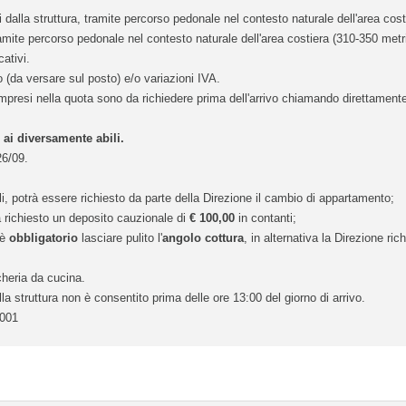
 dalla struttura, tramite percorso pedonale nel contesto naturale dell'area cost
ramite percorso pedonale nel contesto naturale dell'area costiera (310-350 metri
ativi.
o (da versare sul posto) e/o variazioni IVA.
ompresi nella quota sono da richiedere prima dell'arrivo chiamando direttamente 
 ai diversamente abili.
26/09.
li, potrà essere richiesto da parte della Direzione il cambio di appartamento;
rà richiesto un deposito cauzionale di
€ 100,00
in contanti;
 è
obbligatorio
lasciare pulito l'
angolo cottura
, in alternativa la Direzione ric
cheria da cucina.
lla struttura non è consentito prima delle ore 13:00 del giorno di arrivo.
2001