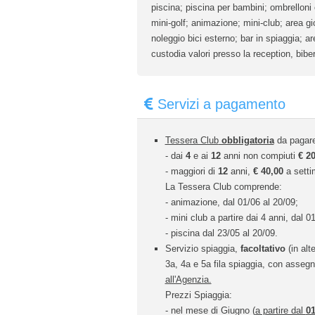
piscina; piscina per bambini; ombrelloni e 
mini-golf; animazione; mini-club; area gio
noleggio bici esterno; bar in spiaggia; a
custodia valori presso la reception, bibe
Servizi a pagamento
Tessera Club
obbligatoria
da pagare
- dai
4
e ai
12
anni non compiuti
€
20
- maggiori di
12
anni,
€ 40,00
a setti
La Tessera Club comprende:
- animazione, dal 01/06 al 20/09;
- mini club a partire dai 4 anni, dal 0
- piscina dal 23/05 al 20/09.
Servizio spiaggia,
facoltativo
(in alt
3a, 4a e 5a fila spiaggia, con assegna
all'Agenzia.
Prezzi Spiaggia:
- nel mese di Giugno (
a partire dal
01