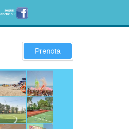
seguici
anche su:
Prenota