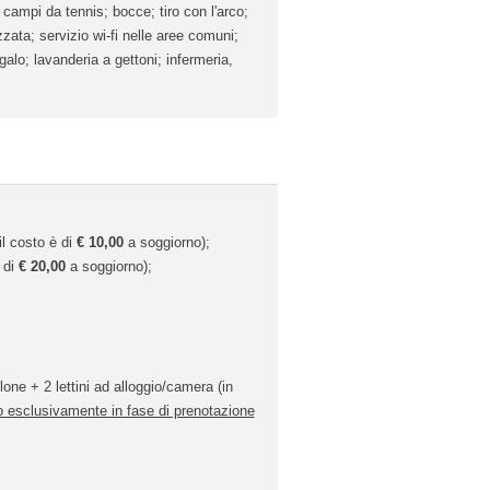
3 campi da tennis; bocce; tiro con l'arco;
zzata; servizio wi-fi nelle aree comuni;
galo; lavanderia a gettoni; infermeria,
il costo è di
€ 10,00
a soggiorno);
è di
€ 20,00
a soggiorno);
llone + 2 lettini ad alloggio/camera (in
to esclusivamente in fase di prenotazione