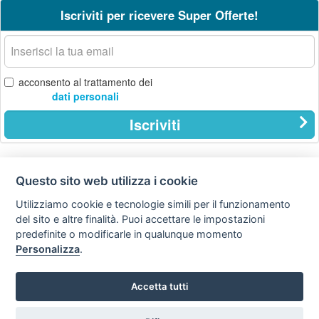
Iscriviti per ricevere Super Offerte!
La
tua
email
acconsento al trattamento dei
dati personali
Iscriviti
Questo sito web utilizza i cookie
Condizioni
Privacy
Avviso
policy
legale
Utilizziamo cookie e tecnologie simili per il funzionamento
del sito e altre finalità. Puoi accettare le impostazioni
Preferenze cookie
predefinite o modificarle in qualunque momento
Personalizza
.
STA Sunny Travel Agency
0734.671500
Copyright © Tutti i diritti sono riservati
Accetta tutti
Hello Vacanze S.r.L.
via A. Costa n° 2 - 63822 P. S. Giorgio (FM)