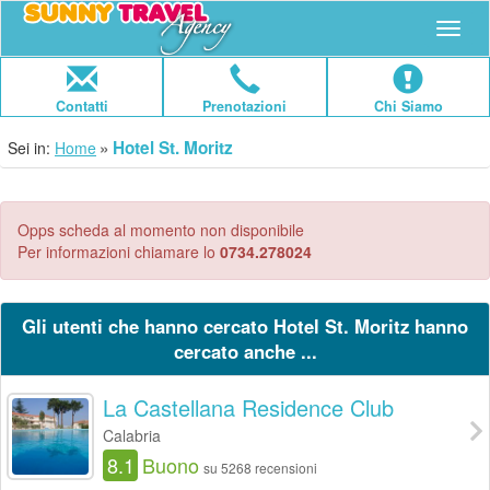
Navig
Contatti
Prenotazioni
Chi Siamo
Hotel St. Moritz
Sei in:
Home
Opps scheda al momento non disponibile
Per informazioni chiamare lo
0734.278024
Gli utenti che hanno cercato Hotel St. Moritz hanno
cercato anche ...
La Castellana Residence Club
Calabria
8.1
Buono
su 5268 recensioni