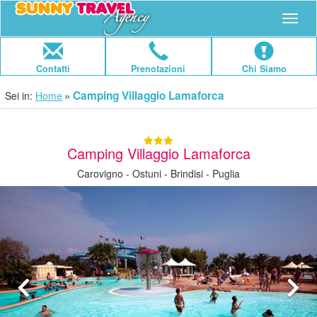
Navig
Contatti
Prenotazioni
Chi Siamo
Camping Villaggio Lamaforca
Sei in:
Home
Camping Villaggio Lamaforca
Carovigno - Ostuni - Brindisi - Puglia