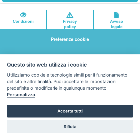
Condizioni
Privacy
Avviso
policy
legale
Preferenze cookie
STA Sunny Travel Agency
0734.671500
Copyright © Tutti i diritti sono riservati
Questo sito web utilizza i cookie
Hello Vacanze S.r.L.
Utilizziamo cookie e tecnologie simili per il funzionamento
via A. Costa n° 2 - 63822 P. S. Giorgio (FM)
del sito e altre finalità. Puoi accettare le impostazioni
Partita IVA 02257690442
predefinite o modificarle in qualunque momento
R.E.A. FM-200734
Personalizza
.
Accetta tutti
Rifiuta