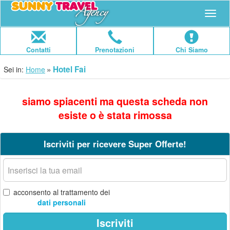
Navig
Contatti
Prenotazioni
Chi Siamo
Hotel Fai
Sei in:
Home
siamo spiacenti ma questa scheda non
esiste o è stata rimossa
Iscriviti per ricevere Super Offerte!
La
tua
email
acconsento al trattamento dei
dati personali
Iscriviti