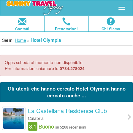
Navig
Contatti
Prenotazioni
Chi Siamo
Hotel Olympia
Sei in:
Home
Opps scheda al momento non disponibile
Per informazioni chiamare lo
0734.278024
Gli utenti che hanno cercato Hotel Olympia hanno
cercato anche ...
La Castellana Residence Club
Calabria
8.1
Buono
su 5268 recensioni